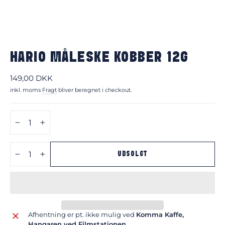
HARIO MÅLESKE KOBBER 12G
Normalpris
149,00 DKK
inkl. moms
Fragt
bliver beregnet i checkout.
−
+
UDSOLGT
−
+
Afhentning er pt. ikke mulig ved
Komma Kaffe,
Hangaren ved Filmstationen