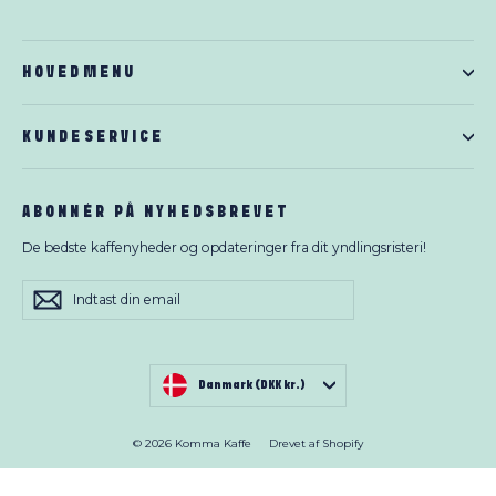
HOVEDMENU
KUNDESERVICE
ABONNÉR PÅ NYHEDSBREVET
De bedste kaffenyheder og opdateringer fra dit yndlingsristeri!
Indtast
Abonnér
Abonnér
din
email
VALUTA
Danmark (DKK kr.)
© 2026 Komma Kaffe
Drevet af Shopify