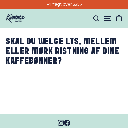
Gå
Fri fragt over 550,-
til
indhold
Ku
Søg
Side nav
SKAL DU VÆLGE LYS, MELLEM
ELLER MØRK RISTNING AF DINE
KAFFEBØNNER?
Instagram
Facebook